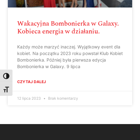
Wakacyjna Bombonierka w Galaxy.
Kobieca energia w działaniu.
Każdy może marzyć inaczej. Wyjątkowy event dla
kobiet. Na początku 2023 roku powstał Klub Kobiet
Bombonierka. Później była pierwsza edycja
Bombonierka w Galaxy. 9 lipca
Toggle High Contrast
CZYTAJ DALEJ
Toggle Font size
12 lipca 2023
Brak komentarzy