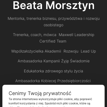
Beata Morsztyn
Mentorka, trenerka biznesu, przywództwa i rozwoju
osobistego
Trenerka, coach, mówca Maxwell Leadership
Certified Team
Współzałożycielka Akademii Rozwoju Lead Up
Ambasadorka Kampanii Żyję Świadomie
Edukatorka zdrowego stylu życia
Ambasadorka Kobiecej Przedsiębiorczości
Kobieta Krakowa
Cenimy Twoją prywatność
Ta strona internetowa wykorzystuje pliki cookie, aby poprawić
Współżałożycielka Klubu Kobiet Bombonierka
komfort korzystania z niej. Spośród nich pliki cookie, które są