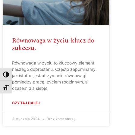
Równowaga w życiu-klucz do
sukcesu.
Równowaga w życiu to kluczowy element
naszego dobrostanu. Często zapominamy,
jak istotne jest utrzymanie równowagi
Toggle High Contrast
pomiędzy pracą, życiem rodzinnym, a
czasem dla siebie.
Toggle Font size
CZYTAJ DALEJ
3 stycznia 2024
Brak komentarzy