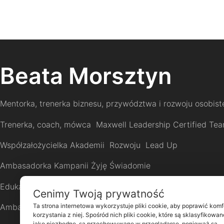
Beata Morsztyn
Mentorka, trenerka biznesu, przywództwa i rozwoju osobis
Trenerka, coach, mówca Maxwell Leadership Certified Te
Współzałożycielka Akademii Rozwoju Lead Up
Ambasadorka Kampanii Żyję Świadomie
Edukatorka zdrowego stylu życia
Cenimy Twoją prywatność
Ta strona internetowa wykorzystuje pliki cookie, aby poprawić komf
Ambasadorka Kobiecej Przedsiębiorczości
korzystania z niej. Spośród nich pliki cookie, które są sklasyfikowan
jako niezbędne, są przechowywane w przeglądarce, ponieważ są