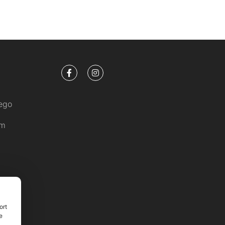
tego
am
ort
e