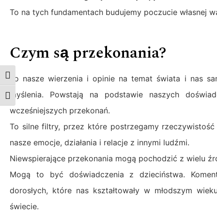
To na tych fundamentach budujemy poczucie własnej wart
Czym są przekonania?
Toggle High Contrast
To nasze wierzenia i opinie na temat świata i nas s
myślenia. Powstają na podstawie naszych doświa
Toggle Font size
wcześniejszych przekonań.
To silne filtry, przez które postrzegamy rzeczywisto
nasze emocje, działania i relacje z innymi ludźmi.
Niewspierające przekonania mogą pochodzić z wielu źr
Mogą to być doświadczenia z dzieciństwa. Komenta
dorosłych, które nas kształtowały w młodszym wiek
świecie.