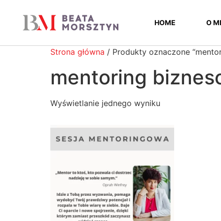
Skip
to
HOME
O M
Content
Strona główna
/ Produkty oznaczone “mentor
mentoring bizne
Wyświetlanie jednego wyniku