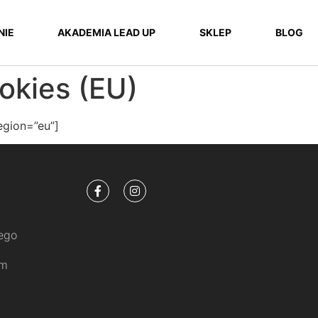
NIE
AKADEMIA LEAD UP
SKLEP
BLOG
ookies (EU)
egion=”eu”]
tego
am