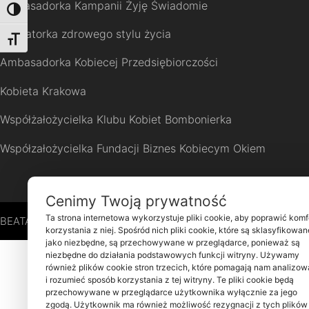
Ambasadorka Kampanii Żyję Świadomie
Toggle High Contrast
Edukatorka zdrowego stylu życia
Toggle Font size
Ambasadorka Kobiecej Przedsiębiorczości
Kobieta Krakowa
Współżałożycielka Klubu Kobiet Bombonierka
Współzałożycielka Fundacji Biznes Kobiecym Okiem
Cenimy Twoją prywatność
Ta strona internetowa wykorzystuje pliki cookie, aby poprawić komf
BEATA MORSZTYN 2026 © ALL RIGHTS RESERVED
korzystania z niej. Spośród nich pliki cookie, które są sklasyfikowan
jako niezbędne, są przechowywane w przeglądarce, ponieważ są
niezbędne do działania podstawowych funkcji witryny. Używamy
również plików cookie stron trzecich, które pomagają nam analizo
i rozumieć sposób korzystania z tej witryny. Te pliki cookie będą
przechowywane w przeglądarce użytkownika wyłącznie za jego
zgodą. Użytkownik ma również możliwość rezygnacji z tych plików