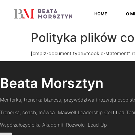
do
Skip
treści
to
HOME
O M
Content
Polityka plików c
[cmplz-document type=”cookie-statement” r
Beata Morsztyn
Mentorka, trenerka biznesu, przywództwa i rozwoju osobis
Trenerka, coach, mówca Maxwell Leadership Certified Te
Współzałożycielka Akademii Rozwoju Lead Up